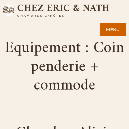
CHEZ ERIC & NATH
Skip
to
CHAMBRES D'HÔTES
content
MENU
Equipement :
Coin
penderie +
commode